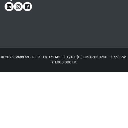
LinkedIn
Instagram
Facebook
© 2026 Strahl srl - R.E.A. TV-179145 - C.F/ P.I. (IT) 01947660260 - Cap. Soc.
€ 1.000.000 i.v.