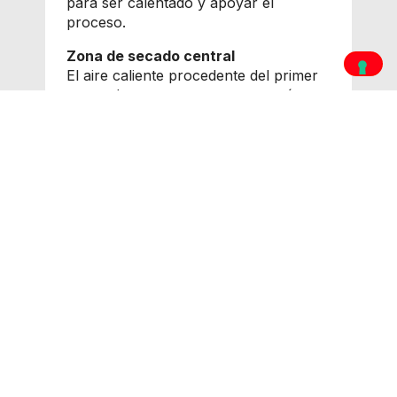
para ser calentado y apoyar el
proceso.
Zona de secado central
El aire caliente procedente del primer
quemador, a una temperatura más
baja, atraviesa el cereal en la zona
central de la columna de secado,
garantizando un secado equilibrado y
eficiente.
Zona de secado superior
El aire caliente recuperado, elevado a
una temperatura más alta por el
segundo quemador, atraviesa el cereal
en la zona superior de la columna de
secado, garantizando un rendimiento
óptimo.
Expulsión del aire húmedo
El aire de escape se expulsa del
secador, ya que está saturado de la