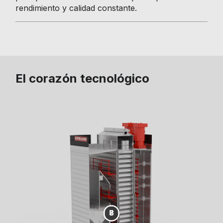
rendimiento y calidad constante.
El corazón tecnológico
4
6
8
2
3
5
7
1