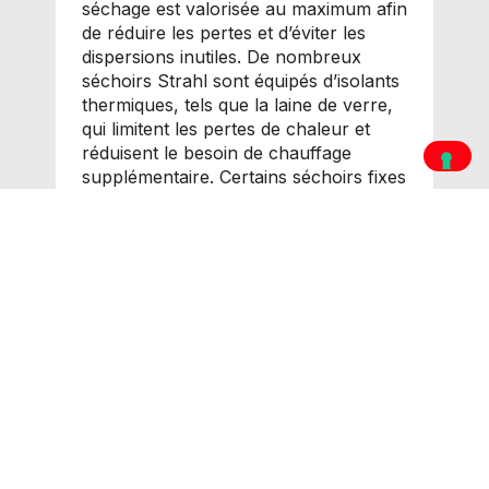
séchage est valorisée au maximum afin
de réduire les pertes et d’éviter les
dispersions inutiles. De nombreux
séchoirs Strahl sont équipés d’isolants
thermiques, tels que la laine de verre,
qui limitent les pertes de chaleur et
réduisent le besoin de chauffage
supplémentaire. Certains séchoirs fixes
Strahl utilisent également des systèmes
de recirculation de l’air non
entièrement saturé en humidité : l’air
est récupéré et réutilisé, permettant
des économies de combustible
significatives et une meilleure efficacité
globale.