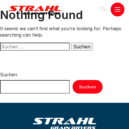
Skip
to
Nothing Found
Togg
content
men
It seems we can’t find what you’re looking for. Perhaps
searching can help.
Suchen
nach:
Suchen
Suchen